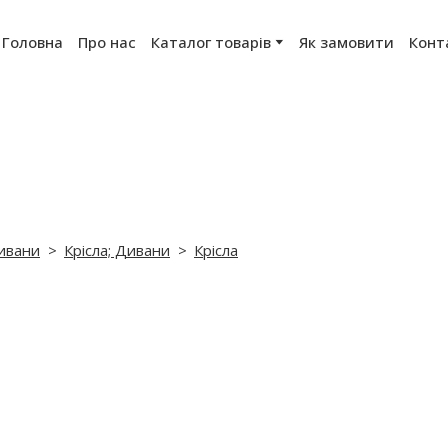
Головна
Про нас
Каталог товарів
Як замовити
Конт
ивани
Крісла; Дивани
Крісла