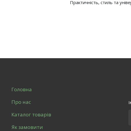
Практичність, стиль та унів
Головна
Про нас
І
Каталог товарів
Як замовити