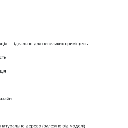
кція — ідеально для невеликих приміщень
ість
ція
дизайн
 натуральне дерево (залежно від моделі)