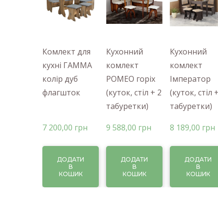
Комлект для
Кухонний
Кухонний
кухні ГАММА
комлект
комлект
колір дуб
РОМЕО горіх
Імператор
флагшток
(куток, стіл + 2
(куток, стіл 
табуретки)
табуретки)
7 200,00 грн
9 588,00 грн
8 189,00 грн
ДОДАТИ
ДОДАТИ
ДОДАТИ
В
В
В
КОШИК
КОШИК
КОШИК