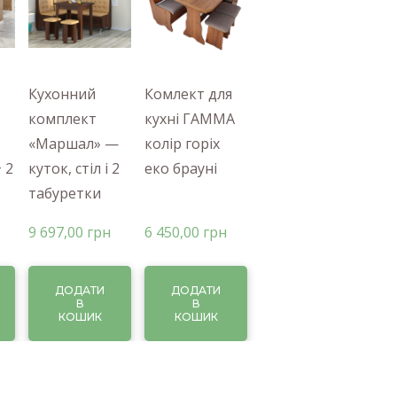
Кухонний
Комлект для
комплект
кухні ГАММА
«Маршал» —
колір горіх
+ 2
куток, стіл і 2
еко брауні
табуретки
9 697,00 грн
6 450,00 грн
ДОДАТИ
ДОДАТИ
В
В
КОШИК
КОШИК