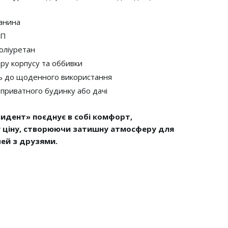
канина
СП
оліуретан
ру корпусу та оббивки
сть до щоденного використання
 приватного будинку або дачі
идент» поєднує в собі комфорт,
у ціну, створюючи затишну атмосферу для
чей з друзями.